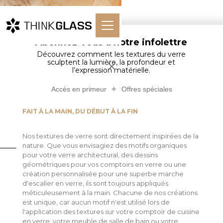
Abonnez-vous à notre infolettre
Découvrez comment les textures du verre
Textures du verre
sculptent la lumière, la profondeur et
l’expression matérielle.
Accès en primeur
Offres spéciales
FAIT À LA MAIN, DU DÉBUT À LA FIN
Nos textures de verre sont directement inspirées de la
nature. Que vous envisagiez des motifs organiques
pour votre verre architectural, des dessins
géométriques pour vos comptoirs en verre ou une
création personnalisée pour une superbe marche
d'escalier en verre, ils sont toujours appliqués
méticuleusement à la main. Chacune de nos créations
est unique, car aucun motif n'est utilisé lors de
l'application des textures sur votre comptoir de cuisine
en verre, votre meuble de salle de bain ou votre