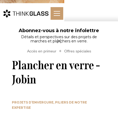
Abonnez-vous à notre infolettre
Marches &
Plancher en
Accueil
Planchers en
Planchers
Détails et perspectives sur des projets de
verre - Jobin
marches et planchers en verre.
verre
Accès en primeur
Offres spéciales
Plancher en verre -
Jobin
PROJETS D’ENVERGURE, PILIERS DE NOTRE
EXPERTISE