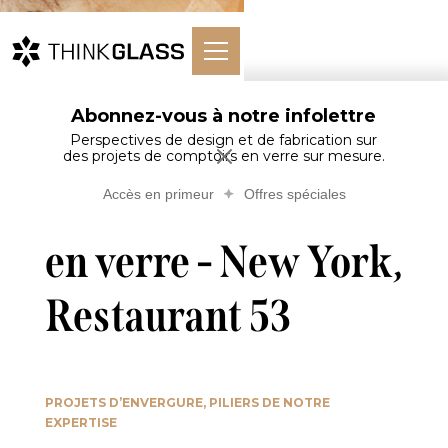
Abonnez-vous à notre infolettre
Accueil
Comptoirs en verre
Bars
Mural…nt 53
Perspectives de design et de fabrication sur
des projets de comptoirs en verre sur mesure.
Murale décorative
Accès en primeur
Offres spéciales
en verre - New York,
Restaurant 53
PROJETS D’ENVERGURE, PILIERS DE NOTRE
EXPERTISE