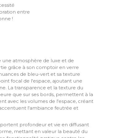
cessité
oration entre
onne !
e une atmosphère de luxe et de
rtie grâce à son comptoir en verre
 nuances de bleu-vert et sa texture
oint focal de l'espace, ajoutant une
. La transparence et la texture du
érieure que sur ses bords, permettent à la
ent avec les volumes de l'espace, créant
 accentuent l'ambiance feutrée et
portent profondeur et vie en diffusant
orme, mettant en valeur la beauté du