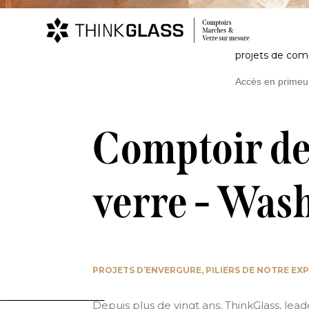
Projets
Abonnez-vo
Perspectives de
projets de com
Accueil
Comptoirs en verre
Salles de bain
Accès en primeu
Comptoir de 
verre - Was
PROJETS D’ENVERGURE, PILIERS DE NOTRE EX
Depuis plus de vingt ans, ThinkGlass, lea