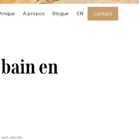
act
Contact
chnique
À propos
Blogue
EN
 bain en
r en verre