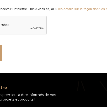
ecevoir l'infolettre ThinkGlass et j'ai lu
les détails sur la façon dont le
ttre
s premiers à être informés de nos
 projets et produits !