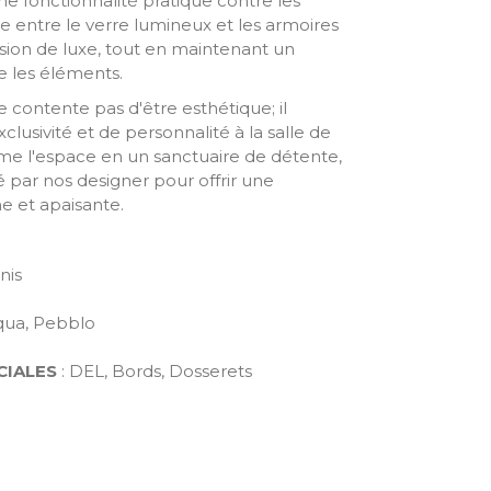
ne fonctionnalité pratique contre les
e entre le verre lumineux et les armoires
sion de luxe, tout en maintenant un
e les éléments.
 contente pas d'être esthétique; il
lusivité et de personnalité à la salle de
rme l'espace en un sanctuaire de détente,
 par nos designer pour offrir une
he et apaisante.
nis
)
qua, Pebblo
CIALES
: DEL, Bords, Dosserets