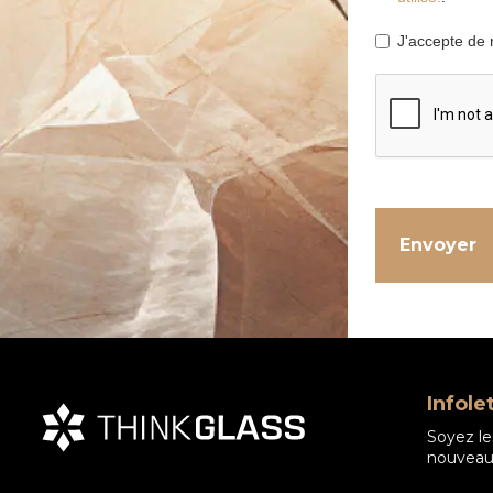
J'accepte de r
Infole
Soyez le
nouveaux