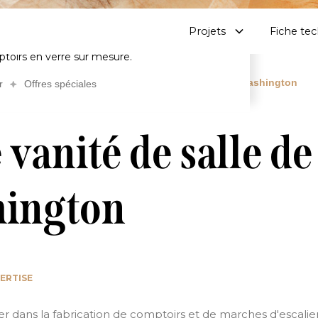
Cont
Fiche technique
À propos
Blogue
EN
us à notre infolettre
Projets
Fiche te
 design et de fabrication sur des
ptoirs en verre sur mesure.
Comptoir de vanité de salle de bain en verre - Washington
r
Offres spéciales
vanité de salle de
hington
PERTISE
der dans la fabrication de comptoirs et de marches d'escalie