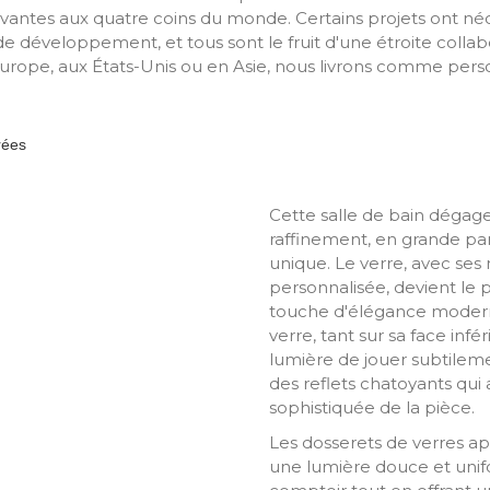
ovantes aux quatre coins du monde. Certains projets ont né
 développement, et tous sont le fruit d'une étroite collab
 Europe, aux États-Unis ou en Asie, nous livrons comme pers
Cette salle de bain dégag
raffinement, en grande pa
unique. Le verre, avec ses
personnalisée, devient le p
touche d'élégance moderne
verre, tant sur sa face inf
lumière de jouer subtilem
des reflets chatoyants qui
sophistiquée de la pièce.
Les dosserets de verres ap
une lumière douce et unif