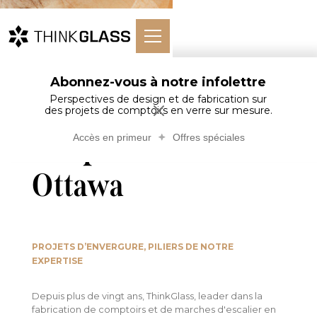
Abonnez-vous à notre infolettre
Accueil
Comptoirs en verre
Bars
Bar p…ttawa
Perspectives de design et de fabrication sur
des projets de comptoirs en verre sur mesure.
Bar privé en verre -
Accès en primeur
Offres spéciales
Ottawa
PROJETS D’ENVERGURE, PILIERS DE NOTRE
EXPERTISE
Depuis plus de vingt ans, ThinkGlass, leader dans la
fabrication de comptoirs et de marches d'escalier en