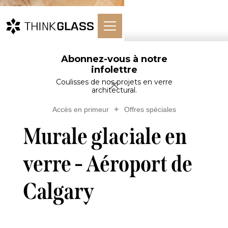
Abonnez-vous à notre
Murale glaciale
infolettre
Verre
Murales
en verre -
Accueil
Architectural
(Architectural)
Aéroport de
Coulisses de nos projets en verre
architectural.
Calgary
Accès en primeur
Offres spéciales
Murale glaciale en
verre - Aéroport de
Calgary